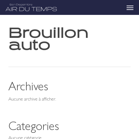
Skip
Menu
to
main
content
Brouillon
auto
Archives
Aucune archive à afficher.
Categories
Aucune catégorie