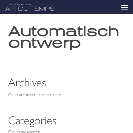
Skip
Menu
to
main
content
Automatisch
ontwerp
Archives
Geen archieven om te tonen.
Categories
Geen categorieën