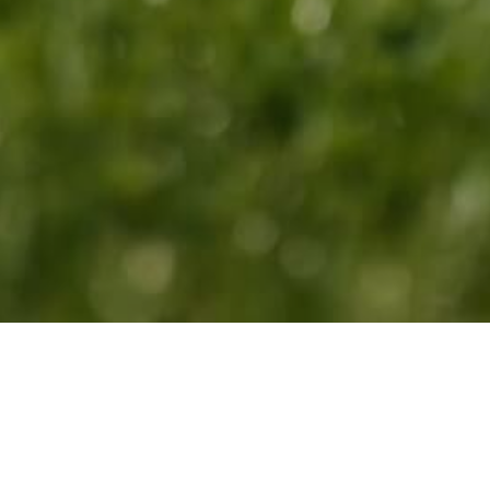
Neem contact met ons
Rue de la Croix Monet 2 / 5310 Liernu
Eghezée of Aische en Refail op uw GPS